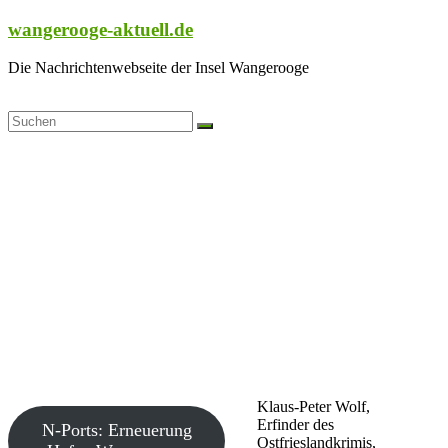
Zum
wangerooge-aktuell.de
Inhalt
springen
Die Nachrichtenwebseite der Insel Wangerooge
Klaus-Peter Wolf,
Erfinder des
N-Ports: Erneuerung
Ostfrieslandkrimis,