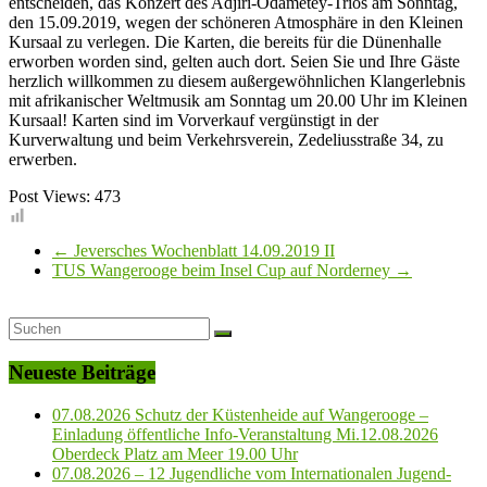
entscheiden, das Konzert des Adjiri-Odametey-Trios am Sonntag,
den 15.09.2019, wegen der schöneren Atmosphäre in den Kleinen
Kursaal zu verlegen. Die Karten, die bereits für die Dünenhalle
erworben worden sind, gelten auch dort. Seien Sie und Ihre Gäste
herzlich willkommen zu diesem außergewöhnlichen Klangerlebnis
mit afrikanischer Weltmusik am Sonntag um 20.00 Uhr im Kleinen
Kursaal! Karten sind im Vorverkauf vergünstigt in der
Kurverwaltung und beim Verkehrsverein, Zedeliusstraße 34, zu
erwerben.
Post Views:
473
←
Jeversches Wochenblatt 14.09.2019 II
TUS Wangerooge beim Insel Cup auf Norderney
→
Neueste Beiträge
07.08.2026 Schutz der Küstenheide auf Wangerooge –
Einladung öffentliche Info-Veranstaltung Mi.12.08.2026
Oberdeck Platz am Meer 19.00 Uhr
07.08.2026 – 12 Jugendliche vom Internationalen Jugend-