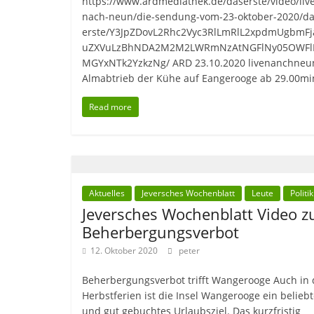
https://www.ardmediathek.de/daserste/video/live
nach-neun/die-sendung-vom-23-oktober-2020/da
erste/Y3JpZDovL2Rhc2Vyc3RlLmRlL2xpdmUgbmF
uZXVuLzBhNDA2M2M2LWRmNzAtNGFlNy05OWFl
MGYxNTk2YzkzNg/ ARD 23.10.2020 livenanchneu
Almabtrieb der Kühe auf Eangerooge ab 29.00mi
Read more
Aktuelles
Jeversches Wochenblatt
Leute
Politik
Jeversches Wochenblatt Video 
Beherbergungsverbot
12. Oktober 2020
peter
Beherbergungsverbot trifft Wangerooge Auch in
Herbstferien ist die Insel Wangerooge ein belieb
und gut gebuchtes Urlaubsziel. Das kurzfristig