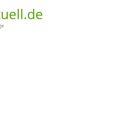
uell.de
ge