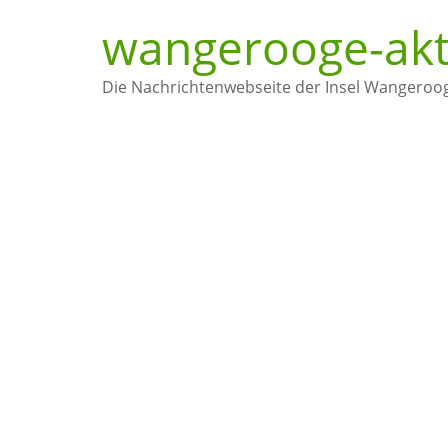
Zum
wangerooge-akt
Inhalt
springen
Die Nachrichtenwebseite der Insel Wangeroo