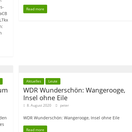
-
s-
Read more
jaCB
LTkx
n:
n
Aktuelles
Leute
zum
WDR Wunderschön: Wangerooge,
Insel ohne Eile
8. August 2020
peter
 den
WDR Wunderschön: Wangerooge, Insel ohne Eile
tes
Read more