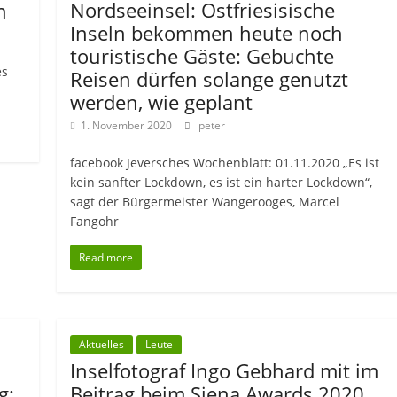
Nordseeinsel: Ostfriesisische
n
Inseln bekommen heute noch
touristische Gäste: Gebuchte
es
Reisen dürfen solange genutzt
werden, wie geplant
1. November 2020
peter
facebook Jeversches Wochenblatt: 01.11.2020 „Es ist
kein sanfter Lockdown, es ist ein harter Lockdown“,
sagt der Bürgermeister Wangerooges, Marcel
Fangohr
Read more
Aktuelles
Leute
Inselfotograf Ingo Gebhard mit im
g:
Beitrag beim Siena Awards 2020