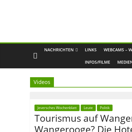
NACHRICHTEN
LINKS
WEBCAMS – W
INFOS/FILME
MEDIE
Videos
Jeversches Wochenblatt
Leute
Politik
Tourismus auf Wanger
Wangerooge? Die Hote