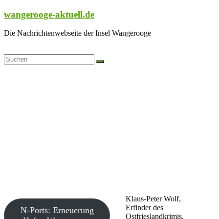
Zum
wangerooge-aktuell.de
Inhalt
springen
Die Nachrichtenwebseite der Insel Wangerooge
Klaus-Peter Wolf,
Erfinder des
N-Ports: Erneuerung
Ostfrieslandkrimis,