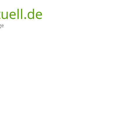
uell.de
ge