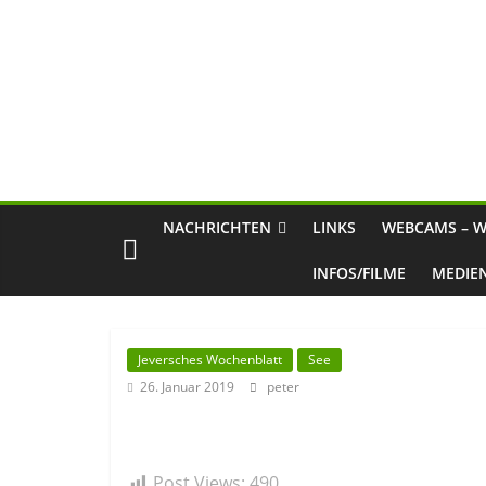
NACHRICHTEN
LINKS
WEBCAMS – W
INFOS/FILME
MEDIE
Jeversches Wochenblatt
See
26. Januar 2019
peter
Post Views:
490