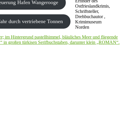
Erfinder des
neuerung Hafen Wangerooge
Ostfrieslandkrimis,
Schriftsteller,
Drehbuchautor ,
ahr durch vertriebene Tonnen
Krimimuseum
Norden