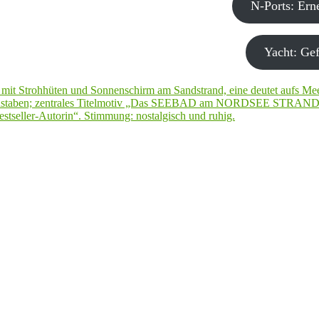
N-Ports: Er
Yacht: Gef