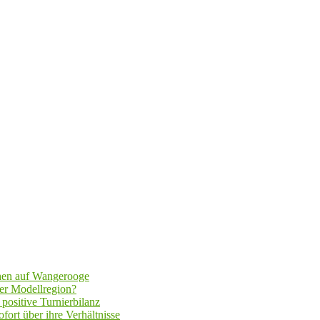
hen auf Wangerooge
er Modellregion?
positive Turnierbilanz
fort über ihre Verhältnisse