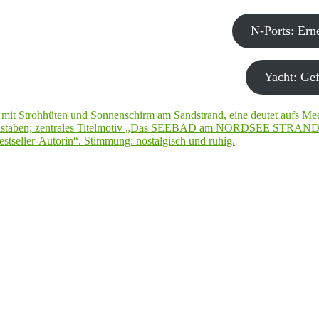
N-Ports: Er
Yacht: Gef