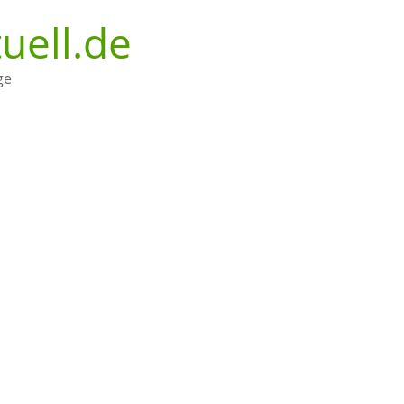
uell.de
ge