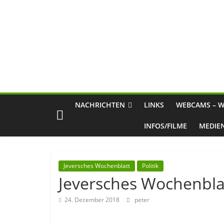
NACHRICHTEN
LINKS
WEBCAMS – W
INFOS/FILME
MEDIE
Jeversches Wochenblatt
Politik
Jeversches Wochenblat
24. Dezember 2018
peter