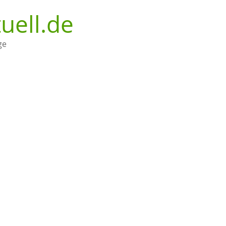
uell.de
ge