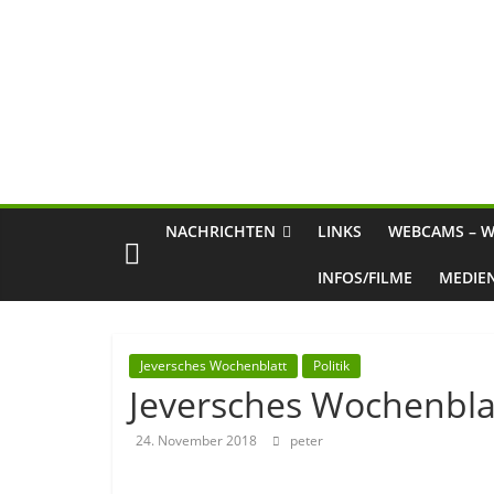
NACHRICHTEN
LINKS
WEBCAMS – W
INFOS/FILME
MEDIE
Jeversches Wochenblatt
Politik
Jeversches Wochenbla
24. November 2018
peter