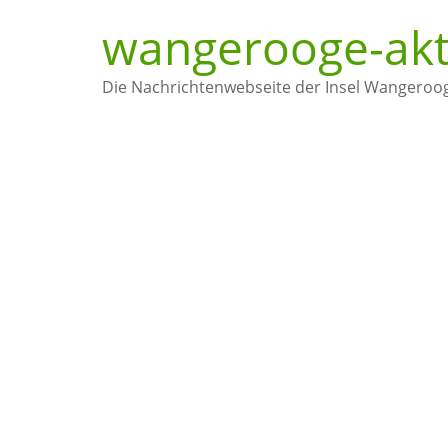
Zum
wangerooge-akt
Inhalt
springen
Die Nachrichtenwebseite der Insel Wangeroo