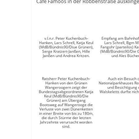
Café Famoos in der Robbenstraße ausklinge
v.l.n.r. Peter Kuchenbuch-
Empfang am Bahnhof v
Hanken, Lars Schrell, Katja Keul
Lars Schrell, Bgm M
(MdB/Bündnis90/Diue Grünen),
Fangohr (parteilos) Ka
Serge Kratzert-Janßen, Hille
(MdB/Bündnis90/Die 
Janßen und Andrea Kritzen.
und Ales Büche
Ratsherr Peter Kuchenbuch-
Auch ein Besuch 
Hanken von den Grünen
Nationalparkhauses R
Wangeroogern zeigt der
und Besichtigung 
Bundestagsabgeordneten Katja
Walskeletts durfte nich
Keul (MdB/Bündnis90/Die
Grünen) am Übergang
Bootsweg auf Wangerooge die
Verluste von zwei Dünenketten
in einer Breite von bis zu 180m,
die durch Stürme der letzten
Jahrzehnte verursacht worden
sind.