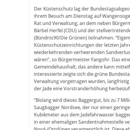
Der Küstenschutz lag der Bundestagsabgeo
ihrem Besuch am Dienstag auf Wangerooge 
Rat und Verwaltung, an dem neben Bürgerme
Bärbel Herfel (CDU) und der stellvertrete
(Bündnis90/Die Grünen) teilnahmen. “Eigent
Küstenschutzeinrichtungen der letzten Jahre
wiederkehrenden verheerenden Sandverlus
wären”, so Bürgermeister Fangohr. Das eine 
Gemeindehaushalt, das andere kann mittelfr
interessierte zeigte sich die grüne Bundest
Verwaltung vorgetragen wurden, langfristi
der Jade eine Vorstranderhöhung herbeizuf
“Bislang wird dieses Baggergut, bis zu 7 Mil
Saugbagger Nordsee, der nur einen geringen
Kubikmeter aus dem Jadefahrwasser bagger
in einer ehemaligen Sandentnahmestelle ver
Nord-/Ostdünen verantwortlich ist. Diese e