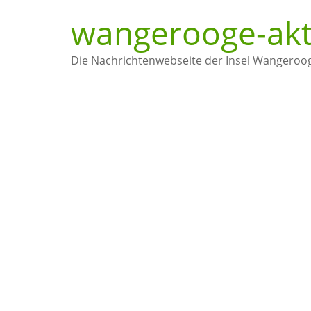
Zum
wangerooge-akt
Inhalt
springen
Die Nachrichtenwebseite der Insel Wangeroo