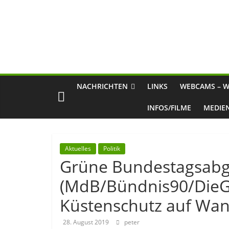
NACHRICHTEN
LINKS
WEBCAMS – W
INFOS/FILME
MEDIE
Aktuelles
Politik
Grüne Bundestagsabge
(MdB/Bündnis90/DieGr
Küstenschutz auf Wa
28. August 2019
peter