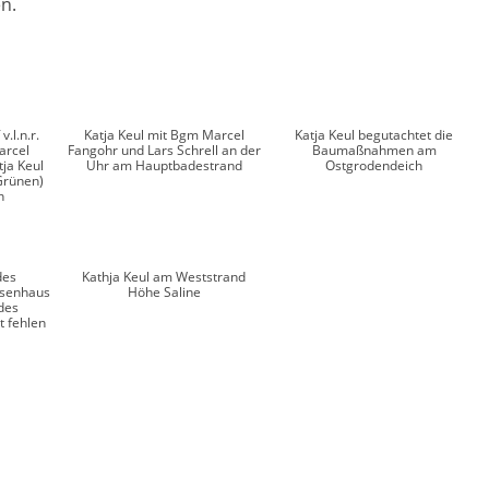
n.
.l.n.r.
Katja Keul mit Bgm Marcel
Katja Keul begutachtet die
arcel
Fangohr und Lars Schrell an der
Baumaßnahmen am
tja Keul
Uhr am Hauptbadestrand
Ostgrodendeich
Grünen)
n
des
Kathja Keul am Weststrand
osenhaus
Höhe Saline
des
t fehlen