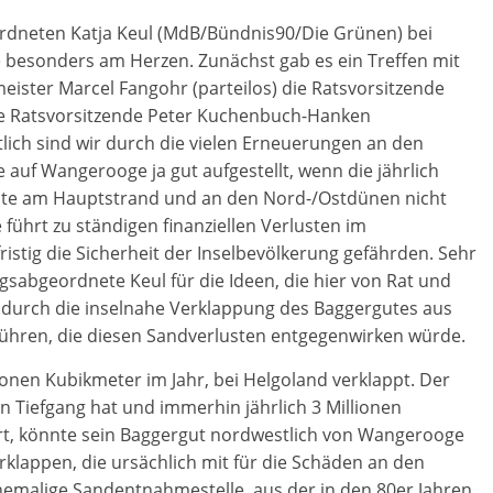
rdneten Katja Keul (MdB/Bündnis90/Die Grünen) bei
besonders am Herzen. Zunächst gab es ein Treffen mit
ister Marcel Fangohr (parteilos) die Ratsvorsitzende
nde Ratsvorsitzende Peter Kuchenbuch-Hanken
lich sind wir durch die vielen Erneuerungen an den
 auf Wangerooge ja gut aufgestellt, wenn die jährlich
te am Hauptstrand und an den Nord-/Ostdünen nicht
führt zu ständigen finanziellen Verlusten im
istig die Sicherheit der Inselbevölkerung gefährden. Sehr
agsabgeordnete Keul für die Ideen, die hier von Rat und
g durch die inselnahe Verklappung des Baggergutes aus
ühren, die diesen Sandverlusten entgegenwirken würde.
lionen Kubikmeter im Jahr, bei Helgoland verklappt. Der
 Tiefgang hat und immerhin jährlich 3 Millionen
t, könnte sein Baggergut nordwestlich von Wangerooge
klappen, die ursächlich mit für die Schäden an den
hemalige Sandentnahmestelle, aus der in den 80er Jahren