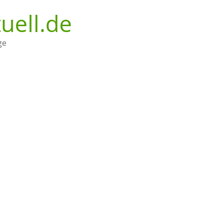
uell.de
ge