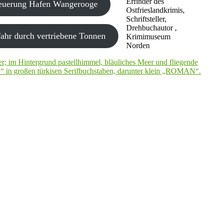
Erfinder des
neuerung Hafen Wangerooge
Ostfrieslandkrimis,
Schriftsteller,
Drehbuchautor ,
ahr durch vertriebene Tonnen
Krimimuseum
Norden