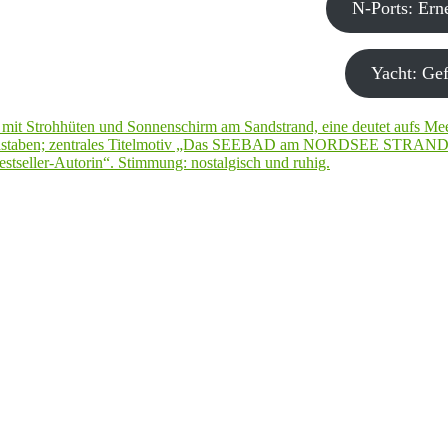
N-Ports: Er
Yacht: Gef