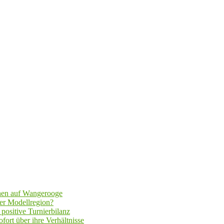
hen auf Wangerooge
er Modellregion?
positive Turnierbilanz
fort über ihre Verhältnisse