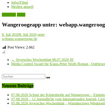
Infos/Filme
Medien aktuell
Aktuelles
Leute
Wangeroogeapp unter: webapp.wangerooge.d
8. Juli 2020
8. Juli 2020
peter
webapp.wangerooge.de
Post Views:
2.662
←
Jeversches Wochenblatt 08.07.2020 III
Media Control Award für Klaus-Peter Wolfs Roman „Ostfriese
Neueste Beiträge
07.08.2026 Schutz der Küstenheide auf Wangerooge – Einladun
07.08.2026 – 12 Jugendliche vom Internationalen Jugend- Geme
05.08.2026 Jeversches Wochenblatt – Warmherziges Wiederse