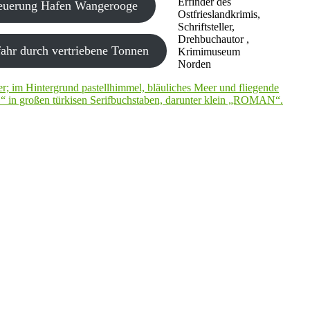
Erfinder des
neuerung Hafen Wangerooge
Ostfrieslandkrimis,
Schriftsteller,
Drehbuchautor ,
ahr durch vertriebene Tonnen
Krimimuseum
Norden