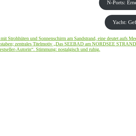
N-Ports: Er
Yacht: Gef