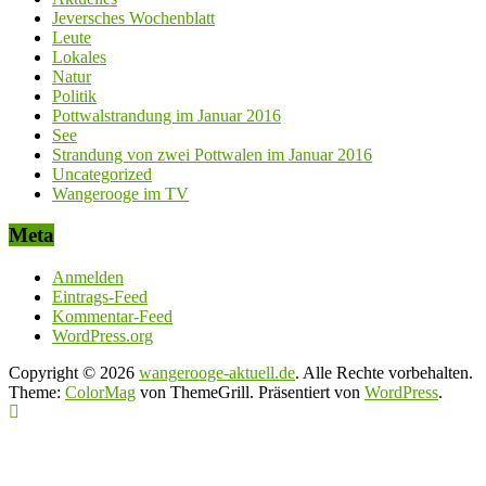
Jeversches Wochenblatt
Leute
Lokales
Natur
Politik
Pottwalstrandung im Januar 2016
See
Strandung von zwei Pottwalen im Januar 2016
Uncategorized
Wangerooge im TV
Meta
Anmelden
Eintrags-Feed
Kommentar-Feed
WordPress.org
Copyright © 2026
wangerooge-aktuell.de
. Alle Rechte vorbehalten.
Theme:
ColorMag
von ThemeGrill. Präsentiert von
WordPress
.