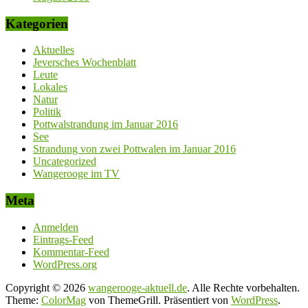
Kategorien
Aktuelles
Jeversches Wochenblatt
Leute
Lokales
Natur
Politik
Pottwalstrandung im Januar 2016
See
Strandung von zwei Pottwalen im Januar 2016
Uncategorized
Wangerooge im TV
Meta
Anmelden
Eintrags-Feed
Kommentar-Feed
WordPress.org
Copyright © 2026
wangerooge-aktuell.de
. Alle Rechte vorbehalten.
Theme:
ColorMag
von ThemeGrill. Präsentiert von
WordPress
.