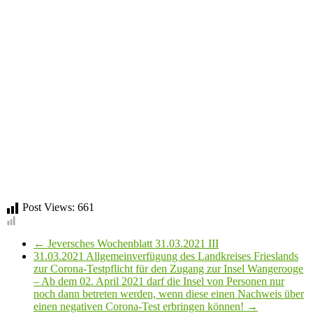
Post Views:
661
←
Jeversches Wochenblatt 31.03.2021 III
31.03.2021 Allgemeinverfügung des Landkreises Frieslands
zur Corona-Testpflicht für den Zugang zur Insel Wangerooge
– Ab dem 02. April 2021 darf die Insel von Personen nur
noch dann betreten werden, wenn diese einen Nachweis über
einen negativen Corona-Test erbringen können!
→