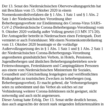
Der 13. Senat des Niedersächsischen Oberverwaltungsgerichts hat
mit Beschluss vom 15. Oktober 2020 in einem
Normenkontrolleilverfahren die § 1 Abs. 1 Satz 1 und § 1 Abs. 2
Satz 1 der Niedersächsischen Verordnung über
Beherbergungsverbote zur Eindämmung des Corona-Virus SARS-
CoV-2 (Niedersächsische Corona-Beherbergungs-Verordnung) vom
9. Oktober 2020 vorläufig außer Vollzug gesetzt (13 MN 371/20).
Der Antragsteller betreibt in Niedersachsen einen Ferienpark. Dort
vermietet er auch Ferienhäuser. Mit einem Normenkontrolleilantrag
vom 13. Oktober 2020 beantragte er die vorläufige
Außervollzugsetzung des in § 1 Abs. 1 Satz 1 und § 1 Abs. 2 Satz 1
der Niedersächsischen Corona-Beherbergungs-Verordnung
angeordneten grundsätzlichen Verbots, in Hotels, Pensionen,
Jugendherbergen und ähnlichen Beherbergungsbetrieben sowie
Ferienwohnungen, Ferienhäusern und Campingplätzen Personen
aus einem vom Niedersächsischen Ministerium für Soziales,
Gesundheit und Gleichstellung festgelegten und veröffentlichten
Risikogebiet zu touristischen Zwecken zu beherbergen (sog.
Beherbergungsverbot). Er macht geltend, die Verbotsregelungen
seien zu unbestimmt und das Verbot als solches sei zur
Verhinderung weiterer Corona-Infektionen nicht geeignet, nicht
notwendig und auch nicht angemessen.
Dieser Antrag hatte Erfolg. Der 13. Senat stellte deutlich heraus,
dass auch angesichts der derzeit stark steigenden Infiziertenzahlen in