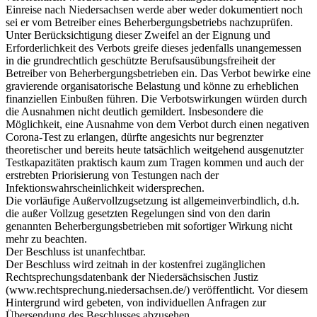
Einreise nach Niedersachsen werde aber weder dokumentiert noch
sei er vom Betreiber eines Beherbergungsbetriebs nachzuprüfen.
Unter Berücksichtigung dieser Zweifel an der Eignung und
Erforderlichkeit des Verbots greife dieses jedenfalls unangemessen
in die grundrechtlich geschützte Berufsausübungsfreiheit der
Betreiber von Beherbergungsbetrieben ein. Das Verbot bewirke eine
gravierende organisatorische Belastung und könne zu erheblichen
finanziellen Einbußen führen. Die Verbotswirkungen würden durch
die Ausnahmen nicht deutlich gemildert. Insbesondere die
Möglichkeit, eine Ausnahme von dem Verbot durch einen negativen
Corona-Test zu erlangen, dürfte angesichts nur begrenzter
theoretischer und bereits heute tatsächlich weitgehend ausgenutzter
Testkapazitäten praktisch kaum zum Tragen kommen und auch der
erstrebten Priorisierung von Testungen nach der
Infektionswahrscheinlichkeit widersprechen.
Die vorläufige Außervollzugsetzung ist allgemeinverbindlich, d.h.
die außer Vollzug gesetzten Regelungen sind von den darin
genannten Beherbergungsbetrieben mit sofortiger Wirkung nicht
mehr zu beachten.
Der Beschluss ist unanfechtbar.
Der Beschluss wird zeitnah in der kostenfrei zugänglichen
Rechtsprechungsdatenbank der Niedersächsischen Justiz
(www.rechtsprechung.niedersachsen.de/) veröffentlicht. Vor diesem
Hintergrund wird gebeten, von individuellen Anfragen zur
Übersendung des Beschlusses abzusehen.