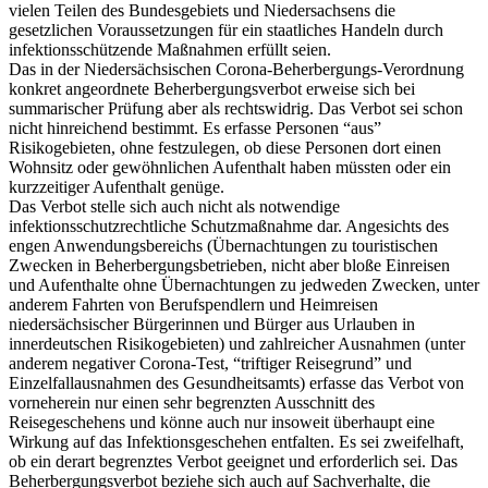
vielen Teilen des Bundesgebiets und Niedersachsens die
gesetzlichen Voraussetzungen für ein staatliches Handeln durch
infektionsschützende Maßnahmen erfüllt seien.
Das in der Niedersächsischen Corona-Beherbergungs-Verordnung
konkret angeordnete Beherbergungsverbot erweise sich bei
summarischer Prüfung aber als rechtswidrig. Das Verbot sei schon
nicht hinreichend bestimmt. Es erfasse Personen “aus”
Risikogebieten, ohne festzulegen, ob diese Personen dort einen
Wohnsitz oder gewöhnlichen Aufenthalt haben müssten oder ein
kurzzeitiger Aufenthalt genüge.
Das Verbot stelle sich auch nicht als notwendige
infektionsschutzrechtliche Schutzmaßnahme dar. Angesichts des
engen Anwendungsbereichs (Übernachtungen zu touristischen
Zwecken in Beherbergungsbetrieben, nicht aber bloße Einreisen
und Aufenthalte ohne Übernachtungen zu jedweden Zwecken, unter
anderem Fahrten von Berufspendlern und Heimreisen
niedersächsischer Bürgerinnen und Bürger aus Urlauben in
innerdeutschen Risikogebieten) und zahlreicher Ausnahmen (unter
anderem negativer Corona-Test, “triftiger Reisegrund” und
Einzelfallausnahmen des Gesundheitsamts) erfasse das Verbot von
vorneherein nur einen sehr begrenzten Ausschnitt des
Reisegeschehens und könne auch nur insoweit überhaupt eine
Wirkung auf das Infektionsgeschehen entfalten. Es sei zweifelhaft,
ob ein derart begrenztes Verbot geeignet und erforderlich sei. Das
Beherbergungsverbot beziehe sich auch auf Sachverhalte, die