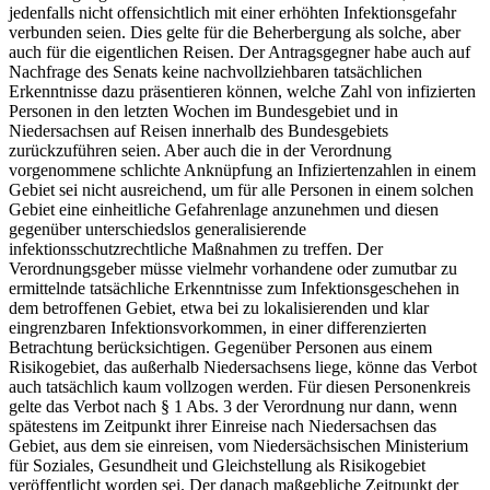
jedenfalls nicht offensichtlich mit einer erhöhten Infektionsgefahr
verbunden seien. Dies gelte für die Beherbergung als solche, aber
auch für die eigentlichen Reisen. Der Antragsgegner habe auch auf
Nachfrage des Senats keine nachvollziehbaren tatsächlichen
Erkenntnisse dazu präsentieren können, welche Zahl von infizierten
Personen in den letzten Wochen im Bundesgebiet und in
Niedersachsen auf Reisen innerhalb des Bundesgebiets
zurückzuführen seien. Aber auch die in der Verordnung
vorgenommene schlichte Anknüpfung an Infiziertenzahlen in einem
Gebiet sei nicht ausreichend, um für alle Personen in einem solchen
Gebiet eine einheitliche Gefahrenlage anzunehmen und diesen
gegenüber unterschiedslos generalisierende
infektionsschutzrechtliche Maßnahmen zu treffen. Der
Verordnungsgeber müsse vielmehr vorhandene oder zumutbar zu
ermittelnde tatsächliche Erkenntnisse zum Infektionsgeschehen in
dem betroffenen Gebiet, etwa bei zu lokalisierenden und klar
eingrenzbaren Infektionsvorkommen, in einer differenzierten
Betrachtung berücksichtigen. Gegenüber Personen aus einem
Risikogebiet, das außerhalb Niedersachsens liege, könne das Verbot
auch tatsächlich kaum vollzogen werden. Für diesen Personenkreis
gelte das Verbot nach § 1 Abs. 3 der Verordnung nur dann, wenn
spätestens im Zeitpunkt ihrer Einreise nach Niedersachsen das
Gebiet, aus dem sie einreisen, vom Niedersächsischen Ministerium
für Soziales, Gesundheit und Gleichstellung als Risikogebiet
veröffentlicht worden sei. Der danach maßgebliche Zeitpunkt der