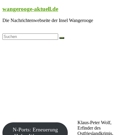
Zum
wangerooge-aktuell.de
Inhalt
springen
Die Nachrichtenwebseite der Insel Wangerooge
Klaus-Peter Wolf,
Erfinder des
N-Ports: Erneuerung
Ostfrieslandkrimis,