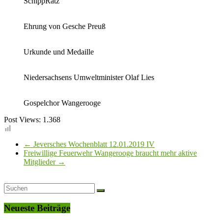
SchippRatz
Ehrung von Gesche Preuß
Urkunde und Medaille
Niedersachsens Umweltminister Olaf Lies
Gospelchor Wangerooge
Post Views:
1.368
←
Jeversches Wochenblatt 12.01.2019 IV
Freiwillige Feuerwehr Wangerooge braucht mehr aktive
Mitglieder
→
Neueste Beiträge