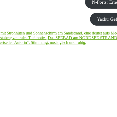
N-Ports: Er
Yacht: Gef