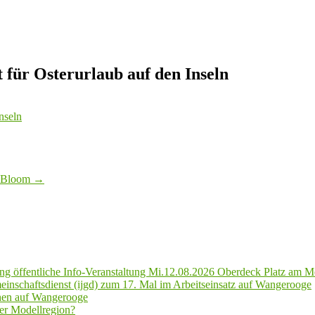
für Osterurlaub auf den Inseln
nseln
e Bloom
→
g öffentliche Info-Veranstaltung Mi.12.08.2026 Oberdeck Platz am M
inschaftsdienst (ijgd) zum 17. Mal im Arbeitseinsatz auf Wangerooge
hen auf Wangerooge
er Modellregion?