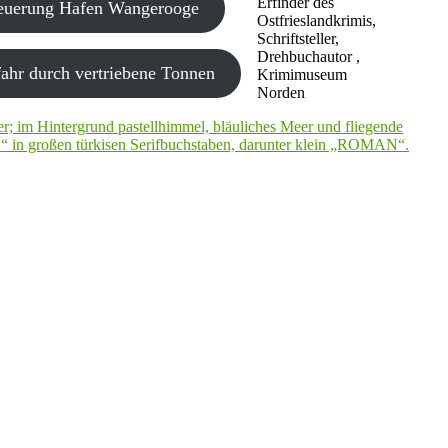
Erfinder des
neuerung Hafen Wangerooge
Ostfrieslandkrimis,
Schriftsteller,
Drehbuchautor ,
ahr durch vertriebene Tonnen
Krimimuseum
Norden