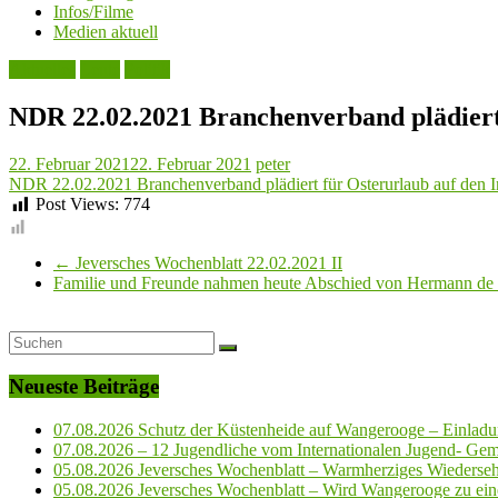
Infos/Filme
Medien aktuell
Aktuelles
Leute
Politik
NDR 22.02.2021 Branchenverband plädiert 
22. Februar 2021
22. Februar 2021
peter
NDR 22.02.2021 Branchenverband plädiert für Osterurlaub auf den I
Post Views:
774
←
Jeversches Wochenblatt 22.02.2021 II
Familie und Freunde nahmen heute Abschied von Hermann d
Neueste Beiträge
07.08.2026 Schutz der Küstenheide auf Wangerooge – Einladun
07.08.2026 – 12 Jugendliche vom Internationalen Jugend- Geme
05.08.2026 Jeversches Wochenblatt – Warmherziges Wiederse
05.08.2026 Jeversches Wochenblatt – Wird Wangerooge zu ein