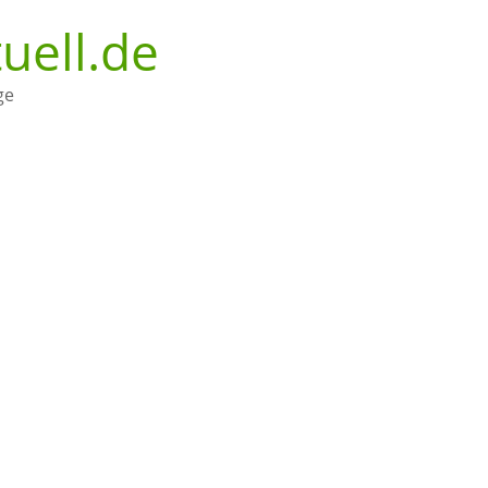
uell.de
ge