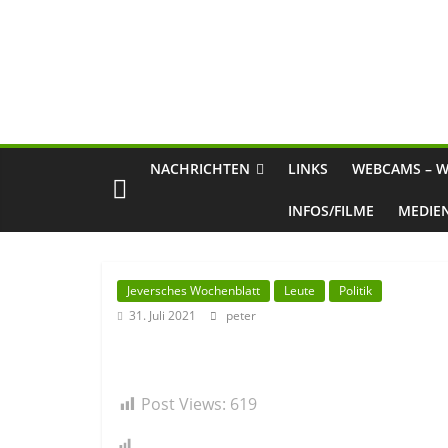
NACHRICHTEN
LINKS
WEBCAMS – W
INFOS/FILME
MEDIE
Jeversches Wochenblatt
Leute
Politik
31. Juli 2021
peter
Post Views:
619