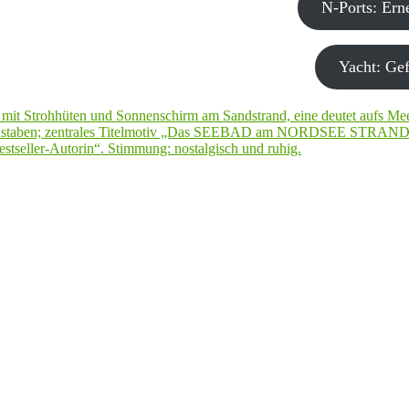
N-Ports: Er
Yacht: Gef