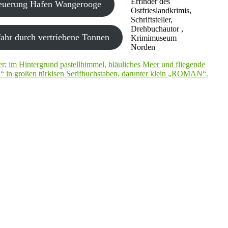
Erfinder des
neuerung Hafen Wangerooge
Ostfrieslandkrimis,
Schriftsteller,
Drehbuchautor ,
ahr durch vertriebene Tonnen
Krimimuseum
Norden