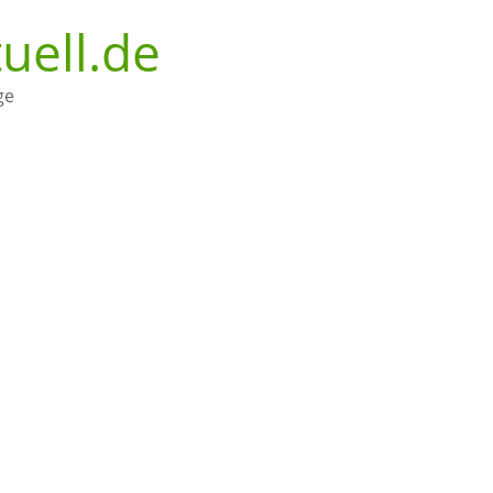
uell.de
ge