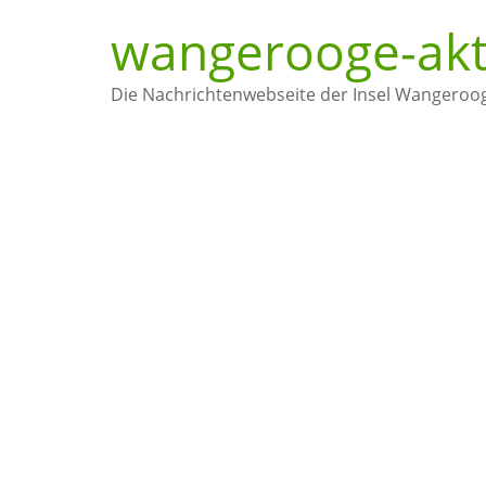
Zum
wangerooge-akt
Inhalt
springen
Die Nachrichtenwebseite der Insel Wangeroo