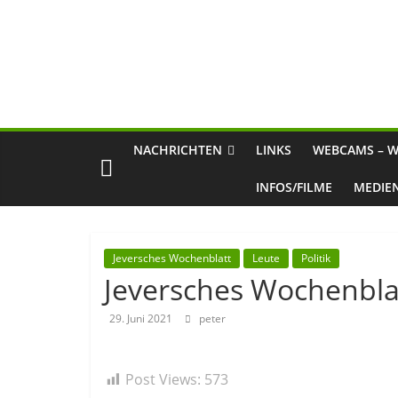
NACHRICHTEN
LINKS
WEBCAMS – W
INFOS/FILME
MEDIE
Jeversches Wochenblatt
Leute
Politik
Jeversches Wochenbla
29. Juni 2021
peter
Post Views:
573