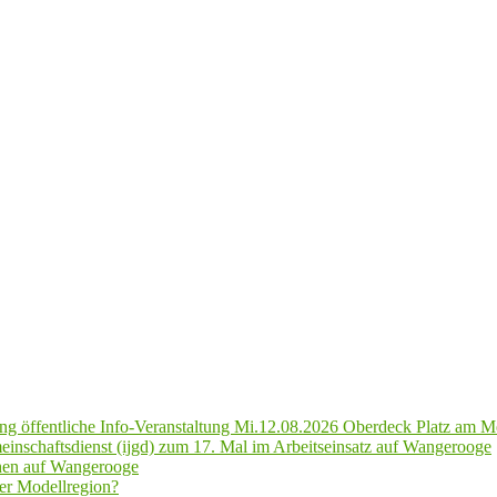
g öffentliche Info-Veranstaltung Mi.12.08.2026 Oberdeck Platz am M
inschaftsdienst (ijgd) zum 17. Mal im Arbeitseinsatz auf Wangerooge
hen auf Wangerooge
er Modellregion?