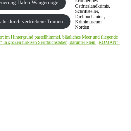
Erfinder des
neuerung Hafen Wangerooge
Ostfrieslandkrimis,
Schriftsteller,
Drehbuchautor ,
ahr durch vertriebene Tonnen
Krimimuseum
Norden