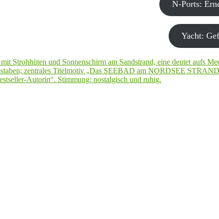
N-Ports: Er
Yacht: Gef