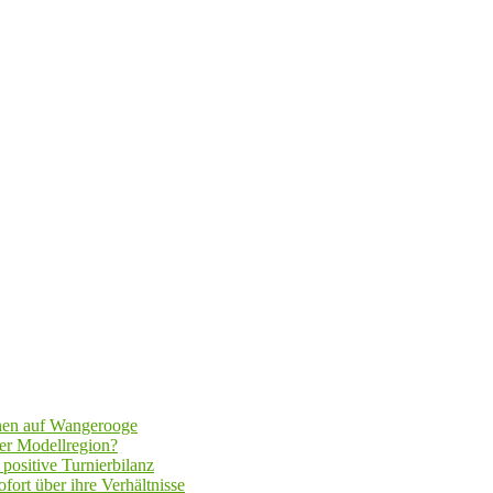
hen auf Wangerooge
er Modellregion?
positive Turnierbilanz
fort über ihre Verhältnisse