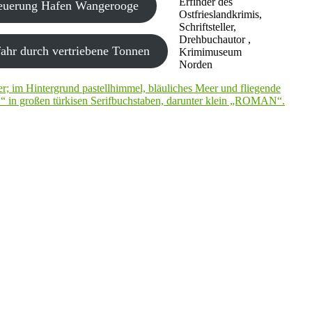
Erfinder des
neuerung Hafen Wangerooge
Ostfrieslandkrimis,
Schriftsteller,
Drehbuchautor ,
ahr durch vertriebene Tonnen
Krimimuseum
Norden