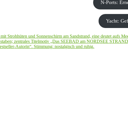
N-Ports: Er
Yacht: Gef