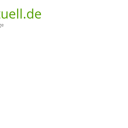
uell.de
ge