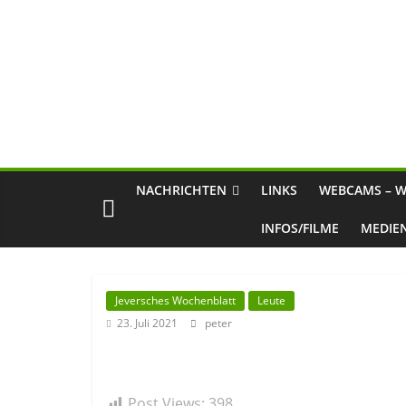
NACHRICHTEN
LINKS
WEBCAMS – W
INFOS/FILME
MEDIE
Jeversches Wochenblatt
Leute
23. Juli 2021
peter
Post Views:
398