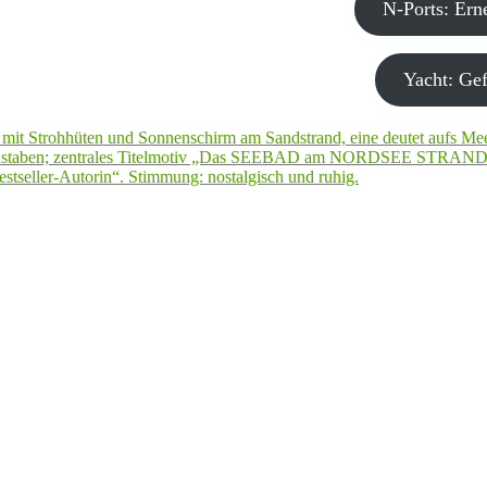
N-Ports: Er
Yacht: Gef