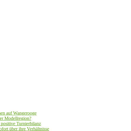
hen auf Wangerooge
er Modellregion?
positive Turnierbilanz
fort über ihre Verhältnisse