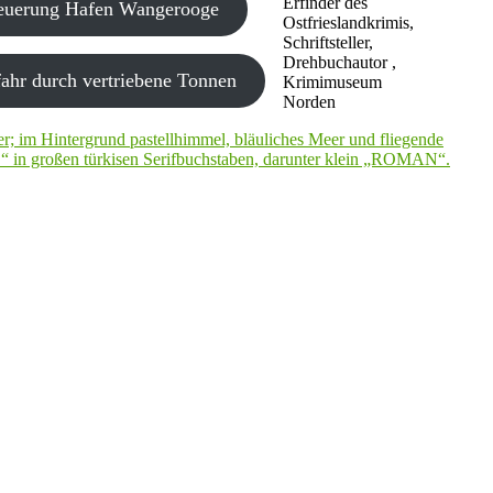
Erfinder des
neuerung Hafen Wangerooge
Ostfrieslandkrimis,
Schriftsteller,
Drehbuchautor ,
ahr durch vertriebene Tonnen
Krimimuseum
Norden