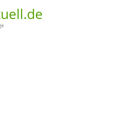
uell.de
ge