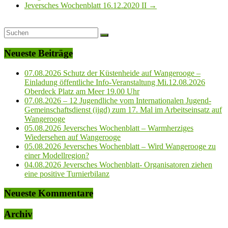
Jeversches Wochenblatt 16.12.2020 II
→
Neueste Beiträge
07.08.2026 Schutz der Küstenheide auf Wangerooge –
Einladung öffentliche Info-Veranstaltung Mi.12.08.2026
Oberdeck Platz am Meer 19.00 Uhr
07.08.2026 – 12 Jugendliche vom Internationalen Jugend-
Gemeinschaftsdienst (ijgd) zum 17. Mal im Arbeitseinsatz auf
Wangerooge
05.08.2026 Jeversches Wochenblatt – Warmherziges
Wiedersehen auf Wangerooge
05.08.2026 Jeversches Wochenblatt – Wird Wangerooge zu
einer Modellregion?
04.08.2026 Jeversches Wochenblatt- Organisatoren ziehen
eine positive Turnierbilanz
Neueste Kommentare
Archiv