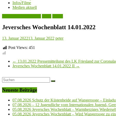
Infos/Filme
Medien aktuell
Jeversches Wochenblatt
Leute
Politik
Jeversches Wochenblatt 14.01.2022
13. Januar 2022
13. Januar 2022
peter
Post Views:
451
←
13.01.2022 Pressemitteilung des LK Friesland zur Coronala
Jeversches Wochenblatt 14.01.2022 II
→
Neueste Beiträge
07.08.2026 Schutz der Küstenheide auf Wangerooge – Einladun
07.08.2026 – 12 Jugendliche vom Internationalen Jugend- Geme
05.08.2026 Jeversches Wochenblatt – Warmherziges Wiederse
05.08.2026 Jeversches Wochenblatt – Wird Wangerooge zu ein