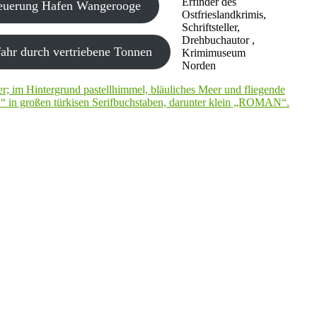
Erfinder des
neuerung Hafen Wangerooge
Ostfrieslandkrimis,
Schriftsteller,
Drehbuchautor ,
ahr durch vertriebene Tonnen
Krimimuseum
Norden