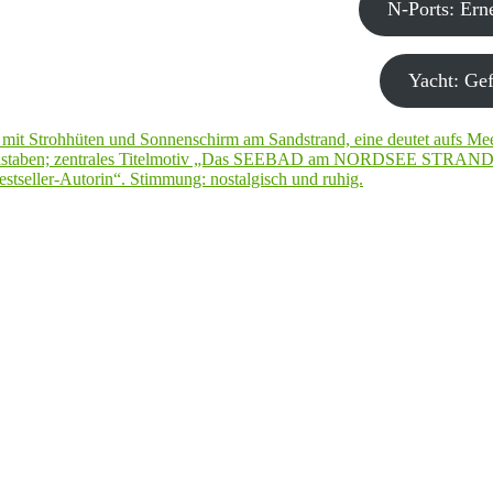
N-Ports: Er
Yacht: Gef