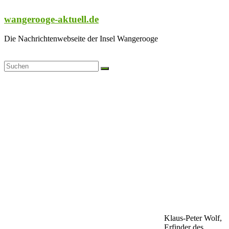
Zum
Inhalt
wangerooge-aktuell.de
springen
Die Nachrichtenwebseite der Insel Wangerooge
Klaus-Peter Wolf,
Erfinder des