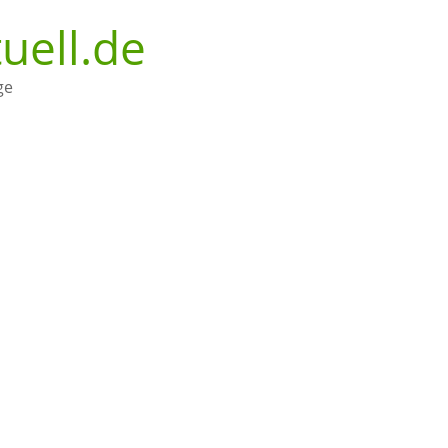
uell.de
ge