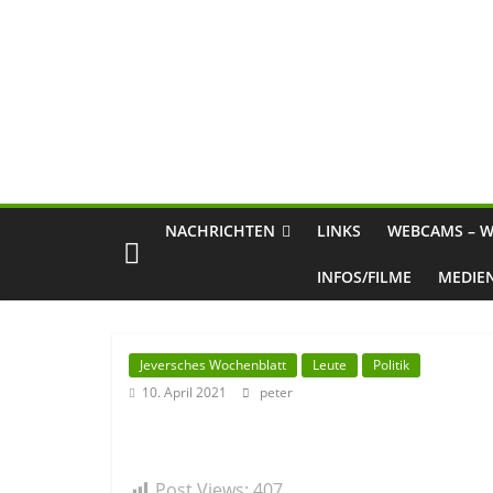
NACHRICHTEN
LINKS
WEBCAMS – W
INFOS/FILME
MEDIE
Jeversches Wochenblatt
Leute
Politik
10. April 2021
peter
Post Views:
407