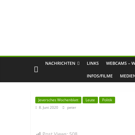
NACHRICHTEN
LINKS
WEBCAMS – W
INFOS/FILME
MEDIE
Jeversches Wochenblatt
Leute
Politik
8. Juni 2020
peter
Post Views:
508