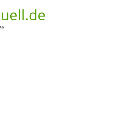
uell.de
ge