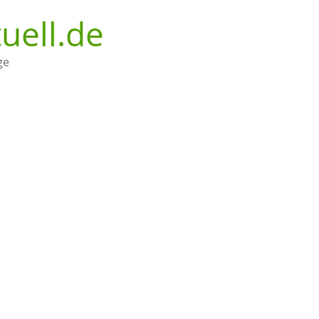
uell.de
ge