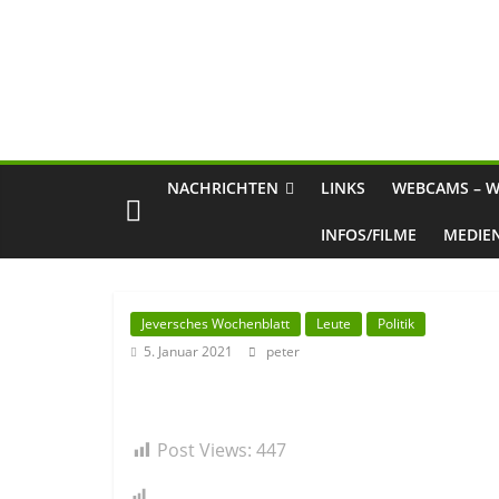
NACHRICHTEN
LINKS
WEBCAMS – W
INFOS/FILME
MEDIE
Jeversches Wochenblatt
Leute
Politik
5. Januar 2021
peter
Post Views:
447