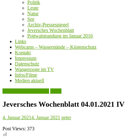
Politik
Leute
Natur
See
Archiv-Pressespiegel
Jeversches Wochenblatt
Pottwalstrandung im Januar 2016
Links
Webcams – Wasserstände – Küstenschutz
Kontakt
Impressum
Datenschutz
Wangerooge im TV
Infos/Filme
Medien aktuell
Jeversches Wochenblatt
Leute
Jeversches Wochenblatt 04.01.2021 IV
4. Januar 2021
4. Januar 2021
peter
Post Views:
373