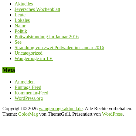
Aktuelles
Jeversches Wochenblatt
Leute
Lokales
Natur
Politik
Pottwalstrandung im Januar 2016
See
Strandung von zwei Pottwalen im Januar 2016
Uncategorized
Wangerooge im TV
Meta
Anmelden
Eintrags-Feed
Kommentar-Feed
WordPress.org
Copyright © 2026
wangerooge-aktuell.de
. Alle Rechte vorbehalten.
Theme:
ColorMag
von ThemeGrill. Präsentiert von
WordPress
.