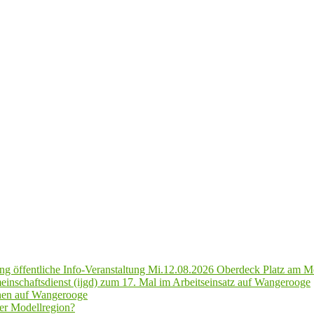
g öffentliche Info-Veranstaltung Mi.12.08.2026 Oberdeck Platz am M
inschaftsdienst (ijgd) zum 17. Mal im Arbeitseinsatz auf Wangerooge
hen auf Wangerooge
er Modellregion?