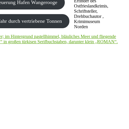
Erfinder des
neuerung Hafen Wangerooge
Ostfrieslandkrimis,
Schriftsteller,
Drehbuchautor ,
ahr durch vertriebene Tonnen
Krimimuseum
Norden