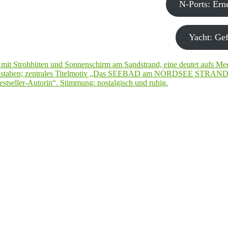
N-Ports: Er
Yacht: Gef