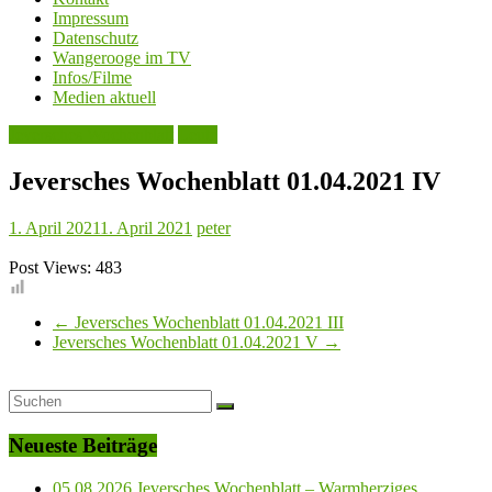
←
Jeversches Wochenblatt 01.04.2021 III
Jeversches Wochenblatt 01.04.2021 V
→
Neueste Beiträge
05.08.2026 Jeversches Wochenblatt – Warmherziges
Wiedersehen auf Wangerooge
05.08.2026 Jeversches Wochenblatt – Wird Wangerooge zu
einer Modellregion?
04.08.2026 Jeversches Wochenblatt- Organisatoren ziehen
eine positive Turnierbilanz
30.07.2026 Jeversches Wochenblatt – Die Menschheit lebt ab
sofort über ihre Verhältnisse
29.07.2026 Jeversches Wochenblatt – 3.000 Euro für
Schützenverei + Inselchor feiert Jubiläum
Neueste Kommentare
Archiv
August 2026