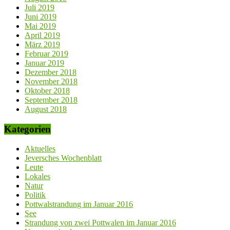
Aktuelles
Jeversches Wochenblatt
Leute
Lokales
Natur
Politik
Pottwalstrandung im Januar 2016
See
Strandung von zwei Pottwalen im Januar 2016
Uncategorized
Wangerooge im TV
Meta
Anmelden
Eintrags-Feed
Kommentar-Feed
WordPress.org
Copyright © 2026
wangerooge-aktuell.de
. Alle Rechte vorbehalten.
Theme:
ColorMag
von ThemeGrill. Präsentiert von
WordPress
.