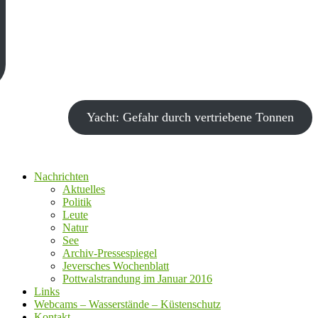
Politik
Leute
Natur
See
Archiv-Pressespiegel
Jeversches Wochenblatt
Pottwalstrandung im Januar 2016
Links
Webcams – Wasserstände – Küstenschutz
Kontakt
Impressum
Datenschutz
Wangerooge im TV
Infos/Filme
Medien aktuell
Jeversches Wochenblatt
Leute
Jeversches Wochenblatt 01.04.2021 IV
1. April 2021
1. April 2021
peter
Post Views:
483