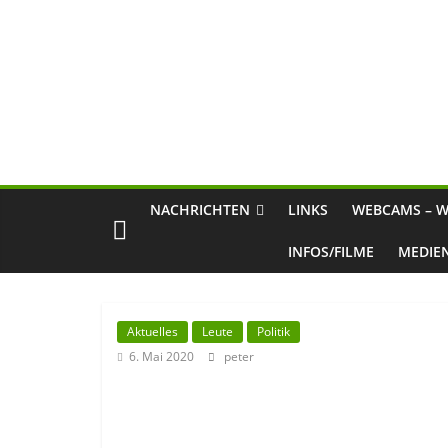
NACHRICHTEN
LINKS
WEBCAMS – W
INFOS/FILME
MEDIE
Aktuelles
Leute
Politik
6. Mai 2020
peter