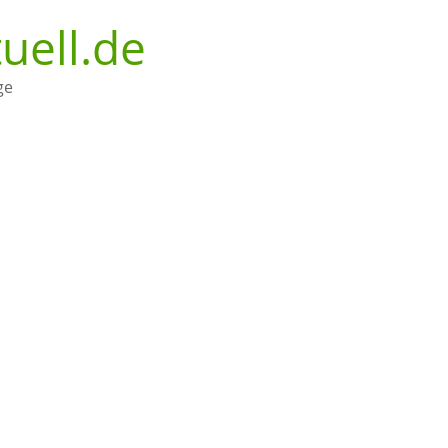
uell.de
ge