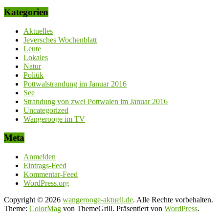
Kategorien
Aktuelles
Jeversches Wochenblatt
Leute
Lokales
Natur
Politik
Pottwalstrandung im Januar 2016
See
Strandung von zwei Pottwalen im Januar 2016
Uncategorized
Wangerooge im TV
Meta
Anmelden
Eintrags-Feed
Kommentar-Feed
WordPress.org
Copyright © 2026
wangerooge-aktuell.de
. Alle Rechte vorbehalten.
Theme:
ColorMag
von ThemeGrill. Präsentiert von
WordPress
.