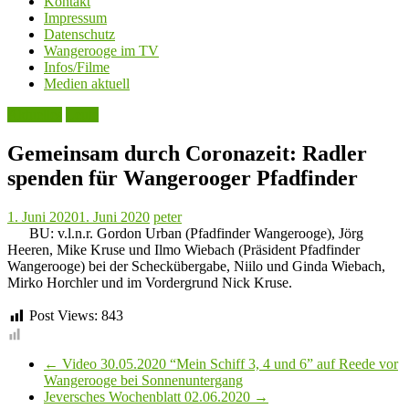
Kontakt
Impressum
Datenschutz
Wangerooge im TV
Infos/Filme
Medien aktuell
Aktuelles
Leute
Gemeinsam durch Coronazeit: Radler
spenden für Wangerooger Pfadfinder
1. Juni 2020
1. Juni 2020
peter
BU: v.l.n.r. Gordon Urban (Pfadfinder Wangerooge), Jörg
Heeren, Mike Kruse und Ilmo Wiebach (Präsident Pfadfinder
Wangerooge) bei der Scheckübergabe, Niilo und Ginda Wiebach,
Mirko Horchler und im Vordergrund Nick Kruse.
Post Views:
843
←
Video 30.05.2020 “Mein Schiff 3, 4 und 6” auf Reede vor
Wangerooge bei Sonnenuntergang
Jeversches Wochenblatt 02.06.2020
→