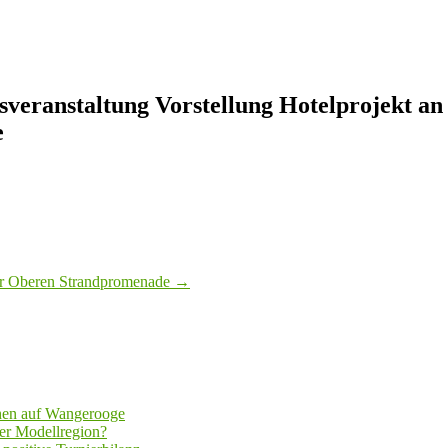
sveranstaltung Vorstellung Hotelprojekt 
e
der Oberen Strandpromenade
→
hen auf Wangerooge
er Modellregion?