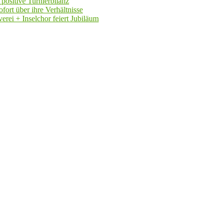
positive Turnierbilanz
fort über ihre Verhältnisse
rei + Inselchor feiert Jubiläum