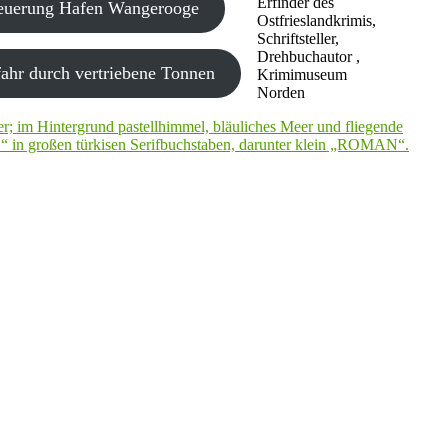
Erfinder des
neuerung Hafen Wangerooge
Ostfrieslandkrimis,
Schriftsteller,
Drehbuchautor ,
ahr durch vertriebene Tonnen
Krimimuseum
Norden