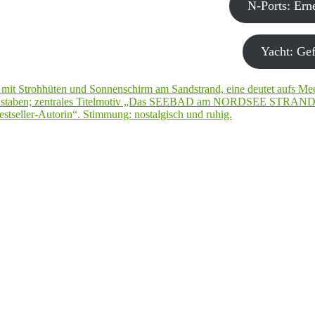
N-Ports: Er
Yacht: Gef