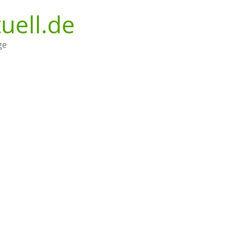
uell.de
ge