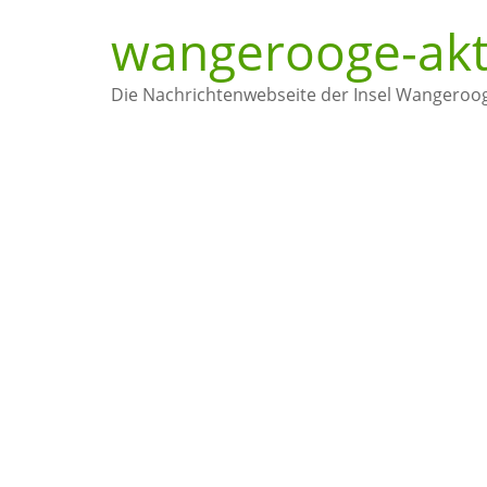
Zum
wangerooge-akt
Inhalt
springen
Die Nachrichtenwebseite der Insel Wangeroo