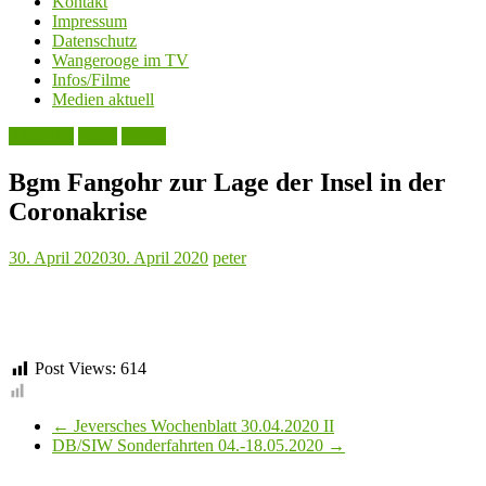
Kontakt
Impressum
Datenschutz
Wangerooge im TV
Infos/Filme
Medien aktuell
Aktuelles
Leute
Politik
Bgm Fangohr zur Lage der Insel in der
Coronakrise
30. April 2020
30. April 2020
peter
Post Views:
614
←
Jeversches Wochenblatt 30.04.2020 II
DB/SIW Sonderfahrten 04.-18.05.2020
→