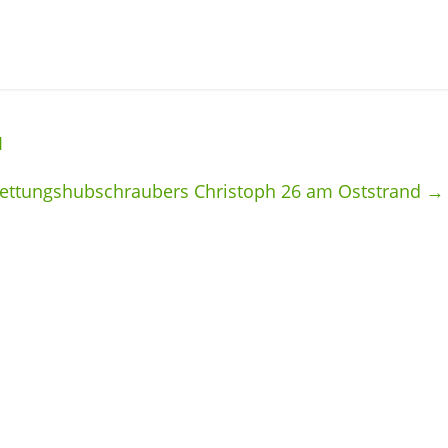
I
 Rettungshubschraubers Christoph 26 am Oststrand
→