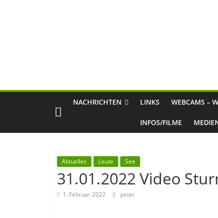
NACHRICHTEN
LINKS
WEBCAMS – W
INFOS/FILME
MEDIE
Aktuelles
Leute
See
31.01.2022 Video St
1. Februar 2022
peter