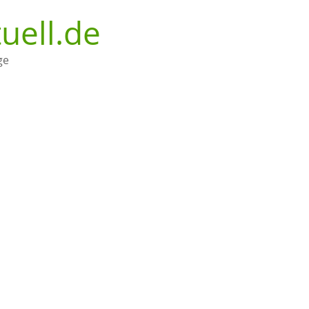
uell.de
ge