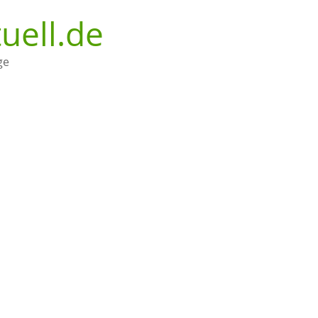
uell.de
ge