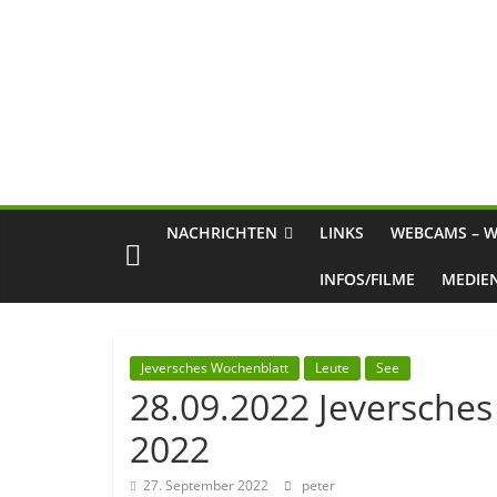
NACHRICHTEN
LINKS
WEBCAMS – W
INFOS/FILME
MEDIE
Jeversches Wochenblatt
Leute
See
28.09.2022 Jeversche
2022
27. September 2022
peter