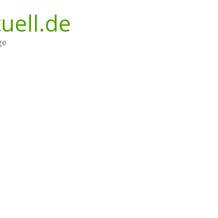
uell.de
ge