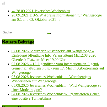
←
28.09.2021 Jeversches Wochenblatt
28.09.2021 DB/SIW Abreiseinformationen für Wangerooge
am 02. und 03. Oktober 2021
→
Neueste Beiträge
07.08.2026 Schutz der Küstenheide auf Wangerooge –
Einladung öffentliche Info-Veranstaltung Mi.12.08.2026
Oberdeck Platz am Meer 19.00 Uhr
07.08.2026 – 12 Jugendliche vom Internationalen Jugend-
Gemeinschaftsdienst (ijgd) zum 17. Mal im Arbeitseinsatz auf
Wangerooge
05.08.2026 Jeversches Wochenblatt – Warmherziges
Wiedersehen auf Wangerooge
05.08.2026 Jeversches Wochenblatt – Wird Wangerooge zu
einer Modellregion?
04.08.2026 Jeversches Wochenblatt- Organisatoren ziehen
eine positive Turnierbilanz