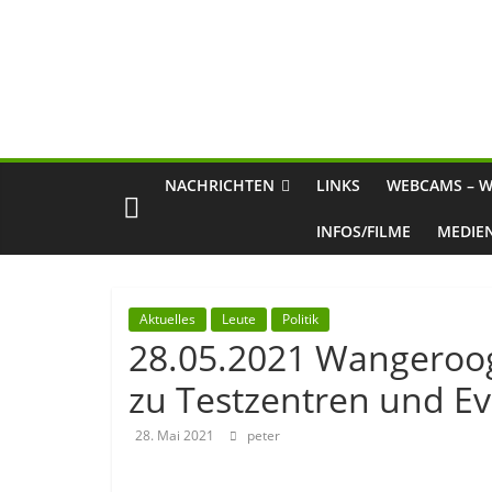
NACHRICHTEN
LINKS
WEBCAMS – W
INFOS/FILME
MEDIE
Aktuelles
Leute
Politik
28.05.2021 Wangeroog
zu Testzentren und E
28. Mai 2021
peter