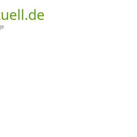
uell.de
ge