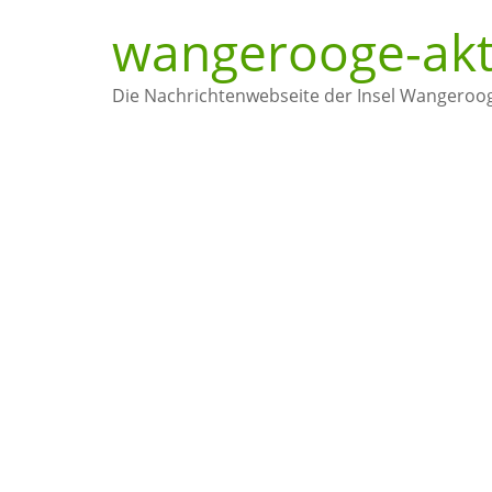
Zum
wangerooge-akt
Inhalt
springen
Die Nachrichtenwebseite der Insel Wangeroo