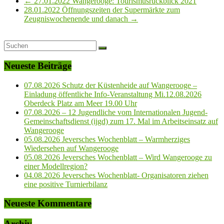
←
27.01.2022 Wangerooge: Tourismusrückblick 2021
28.01.2022 Öffnungszeiten der Supermärkte zum
Zeugniswochenende und danach
→
Neueste Beiträge
07.08.2026 Schutz der Küstenheide auf Wangerooge –
Einladung öffentliche Info-Veranstaltung Mi.12.08.2026
Oberdeck Platz am Meer 19.00 Uhr
07.08.2026 – 12 Jugendliche vom Internationalen Jugend-
Gemeinschaftsdienst (ijgd) zum 17. Mal im Arbeitseinsatz auf
Wangerooge
05.08.2026 Jeversches Wochenblatt – Warmherziges
Wiedersehen auf Wangerooge
05.08.2026 Jeversches Wochenblatt – Wird Wangerooge zu
einer Modellregion?
04.08.2026 Jeversches Wochenblatt- Organisatoren ziehen
eine positive Turnierbilanz
Neueste Kommentare
Archiv