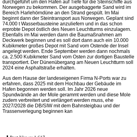
durchgeführt um den Hafen auf Tiefe für die Steinschiffe aus
Norwegen zu bekommen. Der ausgebaggerte Sand wird im
Bereich Harlehörndüne an den Strand gespült. Im Mai
beginnt dann der Steintransport aus Norwegen. Geplant sind
74.000 t Wasserbausteine anzuliefern und in das schon
erprobte Depot östlich des Neuen Leuchtturms einzulagern.
Ebenfalls im Mai werden dann die Baumaßnahmen am
Deckwerk beginnen und es soll dort dann auch ein 10.000
Kubikmeter großes Depot mit Sand vom Ostende der Insel
angelegt werden. Ende September werden dann nochmals
ca. 2.500 Kubikmeter Sand vom Osten zur dortigen Baustelle
transportiert. Der Dünenübergang am Neuen Leuchtturm soll
2024 eine Asphaltstraße erhalten.
Aus dem Hause der landeseigenen Firma N-Ports war zu
erfahren, dass 2025 mit dem Hochbau der Gebäude im
Hafen begonnen werden soll. Im Jahr 2026 neue
Spundwände an der Mole gerammt werden und diese Mole
zudem verbreitert und verlängert werden muss, ehe
2027/2028 die DB/SIW mit dem Bahnsteigbau und der
Trassenverlegung beginnen kan