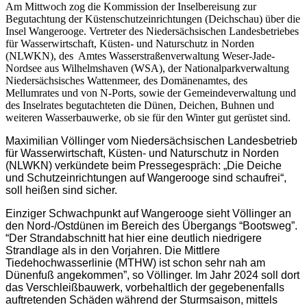
Am Mittwoch zog die Kommission der Inselbereisung zur
Begutachtung der Küstenschutzeinrichtungen (Deichschau) über die
Insel Wangerooge. Vertreter des Niedersächsischen Landesbetriebes
für Wasserwirtschaft, Küsten- und Naturschutz in Norden
(NLWKN), des Amtes Wasserstraßenverwaltung Weser-Jade-
Nordsee aus Wilhelmshaven (WSA), der Nationalparkverwaltung
Niedersächsisches Wattenmeer, des Domänenamtes, des
Mellumrates und von N-Ports, sowie der Gemeindeverwaltung und
des Inselrates begutachteten die Dünen, Deichen, Buhnen und
weiteren Wasserbauwerke, ob sie für den Winter gut gerüstet sind.
Maximilian Völlinger vom Niedersächsischen Landesbetrieb
für Wasserwirtschaft, Küsten- und Naturschutz in Norden
(NLWKN) verkündete beim Pressegespräch: „Die Deiche
und Schutzeinrichtungen auf Wangerooge sind schaufrei“,
soll heißen sind sicher.
Einziger Schwachpunkt auf Wangerooge sieht Völlinger an
den Nord-/Ostdünen im Bereich des Übergangs “Bootsweg”.
“Der Strandabschnitt hat hier eine deutlich niedrigere
Strandlage als in den Vorjahren. Die Mittlere
Tiedehochwasserlinie (MTHW) ist schon sehr nah am
Dünenfuß angekommen”, so Völlinger. Im Jahr 2024 soll dort
das Verschleißbauwerk, vorbehaltlich der gegebenenfalls
auftretenden Schäden während der Sturmsaison, mittels