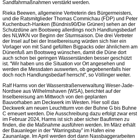
Sandfahrmaßnahmen verstärkt werden.
Rieka Beewen, allgemeine Vertreterin des Bürgermeisters,
und die Ratsmitglieder Thomas Commichau (FDP) und Peter
Kuchenbuch-Hanken (Bündnis90/Die Grünen) sehen an der
Schutzdüne am Bootsweg allerdings noch Handlungsbedarf
des NLWKN vor Beginn der Sturmsaison. Die drei Vertreter
der Insel auf bei der Inselbereisung würden sich hier ein
Vorlager von mit Sand gefüllten Bigpacks oder ähnlichem am
Dünenfuß am Bootsweg wünschen, damit die Düne dort
auch schon bei geringen Wasserständen besser geschützt
ist. “Wir haben uns die Situation vor Ort angesehen und
werden die Messdaten auswerten, ob gegebenenfalls hier
doch noch Handlungsbedarf herrscht”, so Völlinger weiter.
Ralf Harms von der Wasserstraßenverwaltung Weser-Jade-
Nordsee aus Wilhelmshaven (WSA), berichtet auf der
Inselbereisung am Mittwoch von den geplanten
Bauvorhaben am Deckwerk im Westen. Hier soll das
Deckwerk am neuen Leuchtturm von der Buhne G bis Buhne
C erneuert werden. Die Ausschreibung dazu erfolgt zwar erst
im Februar 2024, Harms ist sich aber sicher Baufirmen zu
finden, die die Maßnahme ausführen werden. Im März erhält
der Bauanleger in der “Warringsbay” im Hafen eine
Zaunanlage. Im April werden dort dann Nassbaggerarbeiten