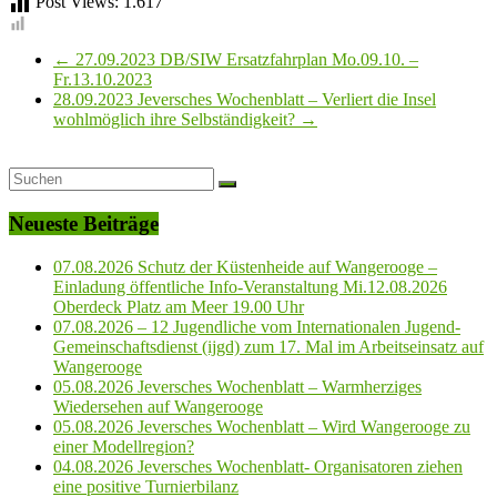
Post Views:
1.617
←
27.09.2023 DB/SIW Ersatzfahrplan Mo.09.10. –
Fr.13.10.2023
28.09.2023 Jeversches Wochenblatt – Verliert die Insel
wohlmöglich ihre Selbständigkeit?
→
Neueste Beiträge
07.08.2026 Schutz der Küstenheide auf Wangerooge –
Einladung öffentliche Info-Veranstaltung Mi.12.08.2026
Oberdeck Platz am Meer 19.00 Uhr
07.08.2026 – 12 Jugendliche vom Internationalen Jugend-
Gemeinschaftsdienst (ijgd) zum 17. Mal im Arbeitseinsatz auf
Wangerooge
05.08.2026 Jeversches Wochenblatt – Warmherziges
Wiedersehen auf Wangerooge
05.08.2026 Jeversches Wochenblatt – Wird Wangerooge zu
einer Modellregion?
04.08.2026 Jeversches Wochenblatt- Organisatoren ziehen
eine positive Turnierbilanz