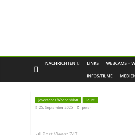
NACHRICHTEN
LINKS
WEBCAMS – W
INFOS/FILME
MEDIE
Jeversches Wochenblatt
Leute
25. September 2025
peter
Post Views:
747