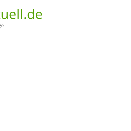
uell.de
ge