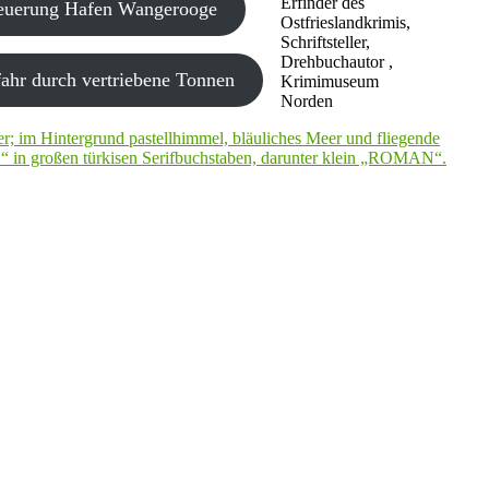
Erfinder des
neuerung Hafen Wangerooge
Ostfrieslandkrimis,
Schriftsteller,
Drehbuchautor ,
ahr durch vertriebene Tonnen
Krimimuseum
Norden