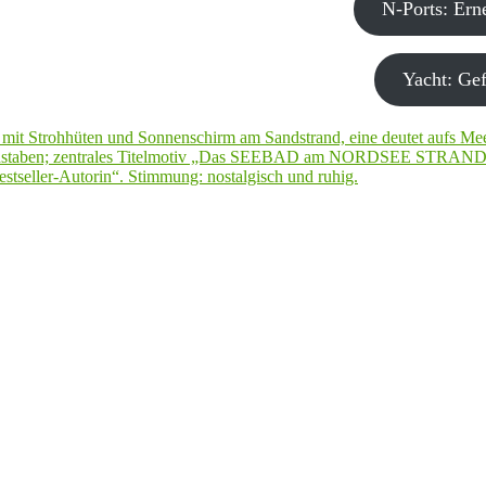
N-Ports: Er
Yacht: Gef