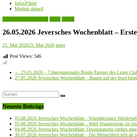
Infos/Filme
Medien aktuell
Jeversches Wochenblatt
Leute
Politik
26.05.2026 Jeversches Wochenblatt – Erst
25. Mai 2026
25. Mai 2026
peter
Post Views:
546
←
25.05.2026 – 7.Internationales Boule-Turnier des Lions C
27.05.2026 Jeverschen Wochenblatt – Bauen auf der Insel bir
Neueste Beiträge
05.08.2026 Jeversches Wochenblatt – Warmherziges Wiederse
05.08.2026 Jeversches Wochenblatt – Wird Wangerooge zu ein
04.08.2026 Jeversches Wochenblatt- Organisatoren ziehen eine 
30.07.2026 Jeversches Wochenblatt – Die Menschheit lebt ab so