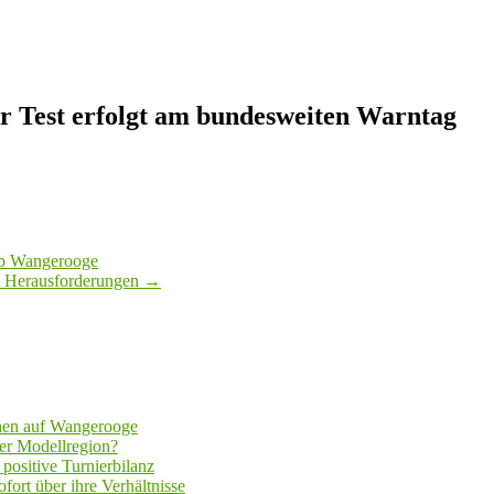
er Test erfolgt am bundesweiten Warntag
lub Wangerooge
gt Herausforderungen
→
hen auf Wangerooge
er Modellregion?
positive Turnierbilanz
fort über ihre Verhältnisse