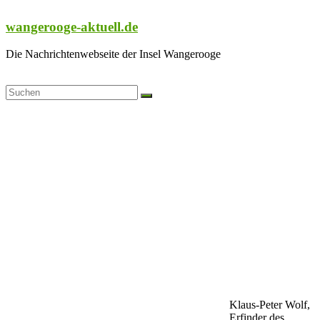
Zum
Inhalt
wangerooge-aktuell.de
springen
Die Nachrichtenwebseite der Insel Wangerooge
Klaus-Peter Wolf,
Erfinder des